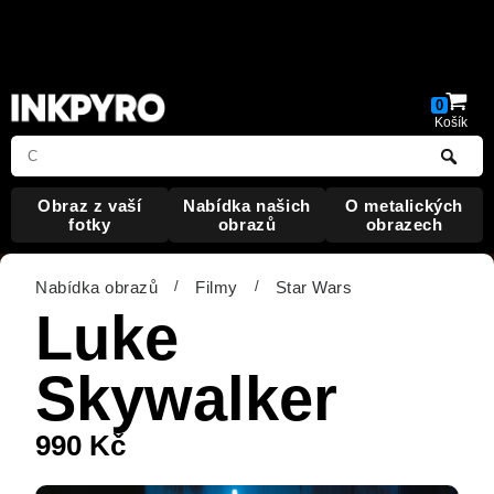
Warning
: Undefined array key "HTTP_ACCEPT_LANGUAGE"
in
/data/web/virtuals/323477/virtual/www/index.php
on line
19
0
Košík
Obraz
z vaší
Nabídka
našich
O metalických
fotky
obrazů
obrazech
Nabídka obrazů
/
Filmy
/
Star Wars
Luke
Skywalker
990
Kč