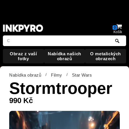
Warning
: Undefined array key "HTTP_ACCEPT_LANGUAGE"
in
/data/web/virtuals/323477/virtual/www/index.php
on line
19
0
Košík
Obraz
z vaší
Nabídka
našich
O metalických
fotky
obrazů
obrazech
Nabídka obrazů
/
Filmy
/
Star Wars
Stormtrooper
990
Kč