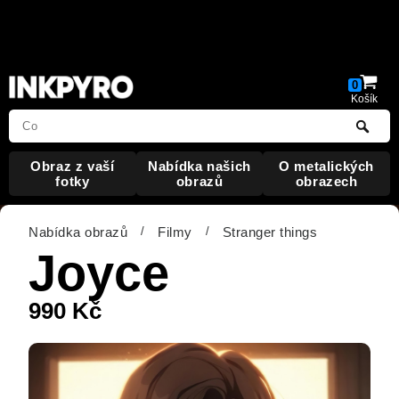
Warning
: Undefined array key "HTTP_ACCEPT_LANGUAGE"
in
/data/web/virtuals/323477/virtual/www/index.php
on line
19
0
Košík
Obraz
z vaší
Nabídka
našich
O metalických
fotky
obrazů
obrazech
Nabídka obrazů
/
Filmy
/
Stranger things
Joyce
990
Kč